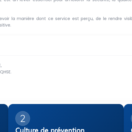
revoir la manière dont ce service est perçu, de le rendre visi
tive.
,
 QHSE.
2
Culture de prévention