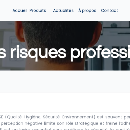
Accueil
Produits 
Actualités
À propos
Contact
s risques profess
SE (Qualité, Hygiène, Sécurité, Environnement) est souvent p
e perception négative limite son rôle stratégique et freine l’ad
E est un levier essentiel pour améliorer la sécurité, la qualit