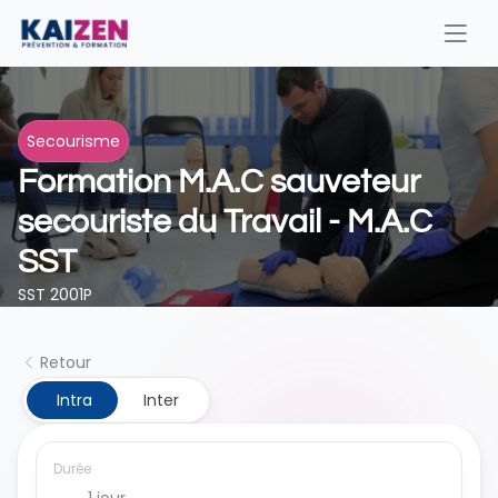
Secourisme
Formation M.A.C sauveteur 
secouriste du Travail - M.A.C 
SST
SST 2001P
Retour
 Intra
Inter
Durée
1 jour