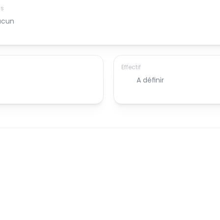
is
ucun
Effectif
A définir