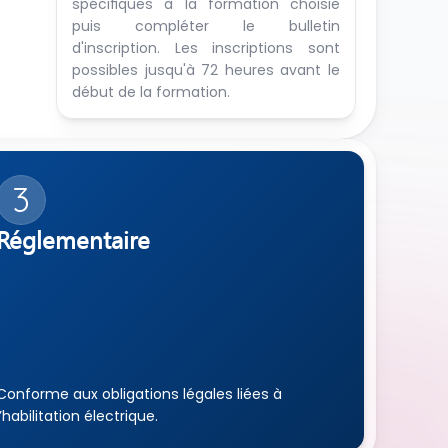
spécifiques à la formation choisie 
puis compléter le bulletin 
d'inscription. Les inscriptions sont 
possibles jusqu'à 72 heures avant le 
début de la formation.
3
Réglementaire 
Conforme aux obligations légales liées à 
l’habilitation électrique.