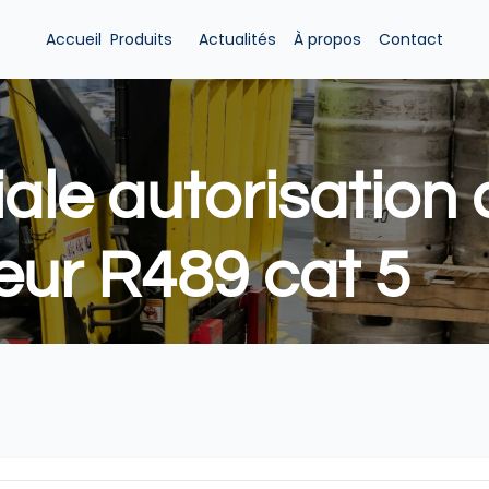
Accueil
Produits 
Actualités
À propos
Contact
iale autorisation 
eur R489 cat 5