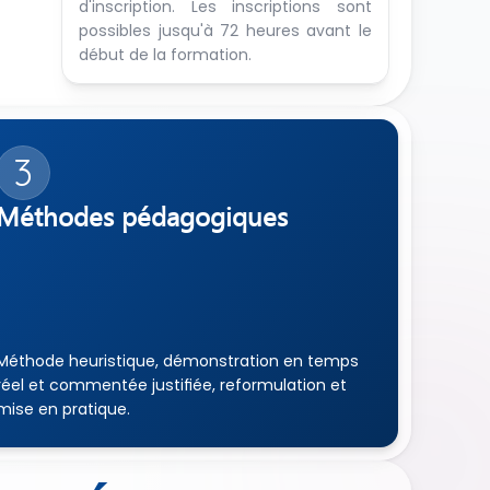
d'inscription. Les inscriptions sont 
possibles jusqu'à 72 heures avant le 
début de la formation.
3
Méthodes pédagogiques
Méthode heuristique, démonstration en temps 
réel et commentée justifiée, reformulation et 
mise en pratique.