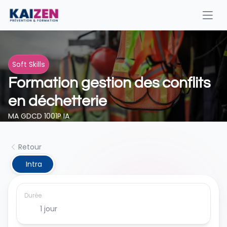
Soft Skills
Formation gestion des conflits 
en déchetterie
MA GDCD 1001P IA
Retour
 Intra
Durée
1 jour