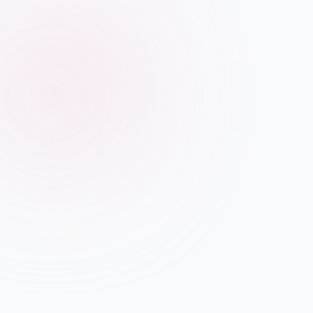
Au programme :
✅ Le manager d’hier à aujourd’hui :
incontournables,
✅ Créer un climat de confiance : éco
✅ Les 4 outils concrets du managem
quotidien,
✅ Questions/réponses.
Grâce à ce webinaire : découvr