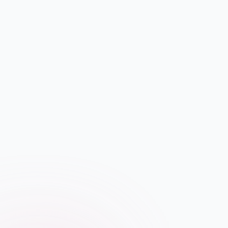
Et si la fidélisation de vos coll
rémunération… mais aussi du style 
Dans un contexte de turnover croissa
des managers et des équipes ont évo
Il ne s'agit plus seulement de dirige
donner du sens au travail.
C’est pour répondre à ces enjeux 
webinaire gratuit d'1h : les 4 outils c