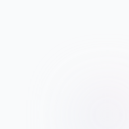
 outils 
vre au 
20 ans 