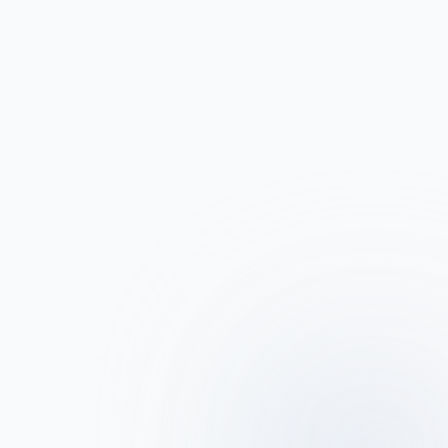
Plus d'articles
Pourquoi former ses 
salariés aux gestes de 
premiers secours est vital 
pour les entreprises ?