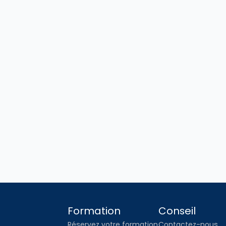
pour 
répondre à vos questions
 et
 renforce
er et impliquer durablement vos équipes.
: 
n/gzwUPsen
Formation
Conseil
Réservez votre formation
Contactez-nous