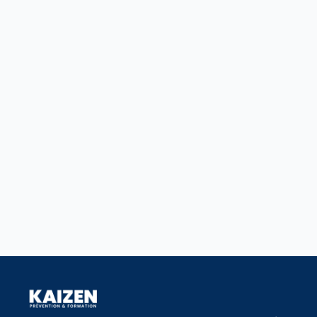
d'expérience de notre intervenant 
vision du management
 pour fidélis
Planning de nos prochains webinaires 
👉 Le 12 juin à 11h 
👉 Le 16 juin à 10h 
👉 Le 24 juin à 11h 
Réserver votre place : 
https://lnkd.i