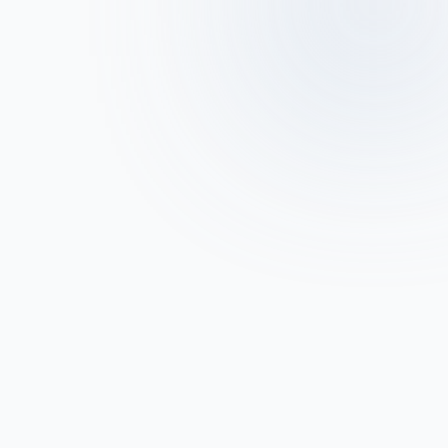
Les risques psychosociaux : 
un enjeu majeur pour les 
 de la 
entreprises d’aujourd’hui
ttentes 
r et de 
Management : l’évolution 
nécessaire face aux 
nouveaux besoins de la 
société
 notre 
rs.